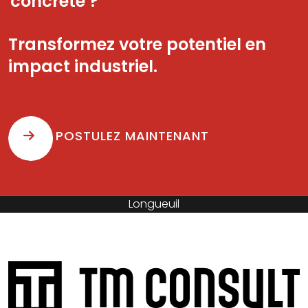
concrète ?
Transformez votre potentiel en
impact industriel.
POSTULEZ MAINTENANT
Sainte-Hyacinthe