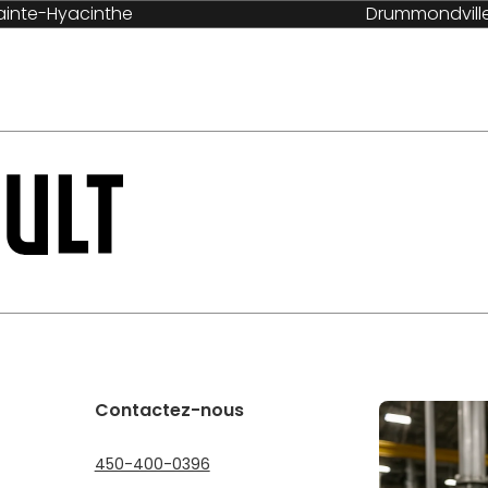
ainte-Hyacinthe
Drummondvill
Services
Industries
À propos
Carrières
Contactez-nous
450-400-0396